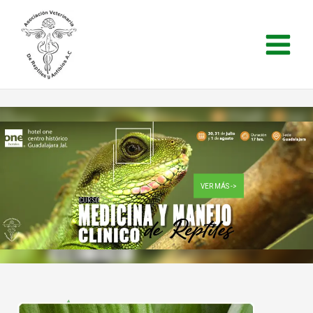
Ir
al
contenido
VER MÁS ->